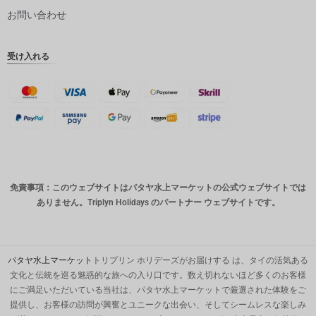
ピー
お問い合わせ
インドル
ピー
受け入れる
英ポンド
デンマー
ククロー
ネ
スイスフ
ラン
CAD
免責事項：このウェブサイトはパタヤ水上マーケットの公式ウェブサイトでは
オースト
ありません。Triplyn Holidays のパートナー ウェブサイトです。
ラリアド
ル
韓国ウォ
ン
パタヤ水上マーケット
トリプリン ホリデーズがお届けする は、タイの活気ある
文化と伝統を巡る魅惑的な旅への入り口です。数え切れないほど多くのお客様
人民元
にご満足いただいている当社は、パタヤ水上マーケットで厳選された体験をご
提供し、お客様の訪問が興奮とユニークな出会い、そしてシームレスな楽しみ
台湾