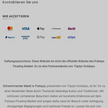
DKK
Kontaktieren Sie uns
CHF
WIR AKZEPTIEREN
CAD
AUD
Südkore
anischer
Won
Chinesis
cher
Yuan
Haftungsausschluss: Diese Website ist nicht die offizielle Website des Pattaya
Floating Market. Es ist eine Partnerwebsite von Triplyn Holidays.
TWD
MYR
PHP
Schwimmender Markt in Pattaya
, präsentiert von Triplyn Holidays, ist Ihr Tor zu
einer fesselnden Reise durch Thailands lebendige Kultur und Traditionen. Mit
HKD
zahllosen zufriedenen Besuchern bieten wir kuratierte Erlebnisse auf dem
Pattaya Floating Market und sorgen dafür, dass Ihr Besuch voller Aufregung,
SGD
einzigartiger Begegnungen und nahtloser Freude ist. Lassen Sie sich von