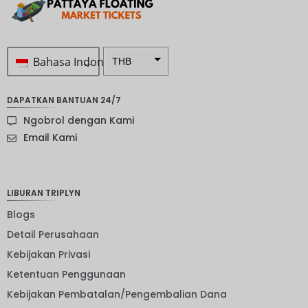
Bahasa Indonesia
THB
Rp 1.0 ...
DAPATKAN BANTUAN 24/7
SEK
Ngobrol dengan Kami
mata
Email Kami
uang
Selandia
Baru
LIBURAN TRIPLYN
Bahasa
Indonesi
Blogs
a: NOK
Detail Perusahaan
mata
uang
Kebijakan Privasi
JPY
Ketentuan Penggunaan
EUR
Kebijakan Pembatalan/Pengembalian Dana