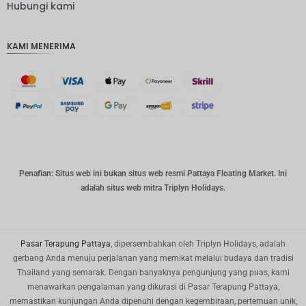
IDR
Hubungi kami
IDR
KAMI MENERIMA
mata
uang
GBP
DKK
Bahasa
Indonesi
a: CHF
mata
Penafian: Situs web ini bukan situs web resmi Pattaya Floating Market. Ini
uang
adalah situs web mitra Triplyn Holidays.
CAD
mata
uang
dolar AS
Pasar Terapung Pattaya
, dipersembahkan oleh Triplyn Holidays, adalah
gerbang Anda menuju perjalanan yang memikat melalui budaya dan tradisi
KRW
Thailand yang semarak. Dengan banyaknya pengunjung yang puas, kami
menawarkan pengalaman yang dikurasi di Pasar Terapung Pattaya,
Tahun
Baru
memastikan kunjungan Anda dipenuhi dengan kegembiraan, pertemuan unik,