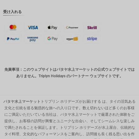
ピー
受け入れる
英ポンド
デンマー
ククロー
ネ
スイスフ
ラン
CAD
免責事項：このウェブサイトはパタヤ水上マーケットの公式ウェブサイトでは
オースト
ありません。Triplyn Holidays のパートナー ウェブサイトです。
ラリアド
ル
韓国ウォ
ン
パタヤ水上マーケット
トリプリン ホリデーズがお届けする は、タイの活気ある
文化と伝統を巡る魅惑的な旅への入り口です。数え切れないほど多くのお客様
人民元
にご満足いただいている当社は、パタヤ水上マーケットで厳選された体験をご
提供し、お客様の訪問が興奮とユニークな出会い、そしてシームレスな楽しみ
台湾
で満たされることを保証します。トリプリン ホリデーズが水上屋台、伝統的な
MYR
タイ料理、文化的なパフォーマンスをご案内し、訪問後も長く残る思い出を作