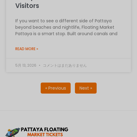
Visitors
If you want to see a different side of Pattaya
beyond beaches and nightlife, Floating Market
Pattaya is a smart stop. Built around canals and
READ MORE »
5月 13, 2026
コメントはまだありません
« Previous
Next »