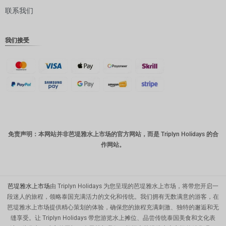
联系我们
丹麦克朗
瑞士法郎
我们接受
计算机辅
助设计
澳元
韩元
中国新年
新台币
免责声明：本网站并非芭堤雅水上市场的官方网站，而是 Triplyn Holidays 的合
作网站。
马来西亚
林吉特
PHP
芭堤雅水上市场
由 Triplyn Holidays 为您呈现的芭堤雅水上市场，将带您开启一
港币
段迷人的旅程，领略泰国充满活力的文化和传统。我们拥有无数满意的游客，在
芭堤雅水上市场提供精心策划的体验，确保您的旅程充满刺激、独特的邂逅和无
新加坡元
缝享受。让 Triplyn Holidays 带您游览水上摊位、品尝传统泰国美食和文化表