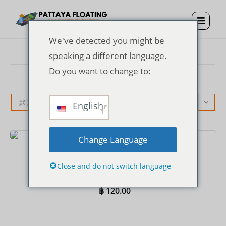
We've detected you might be
speaking a different language.
Do you want to change to:
默认产品排序
English
Change Language
门票
芭堤雅水上市场门票
Close and do not switch language
฿
120.00