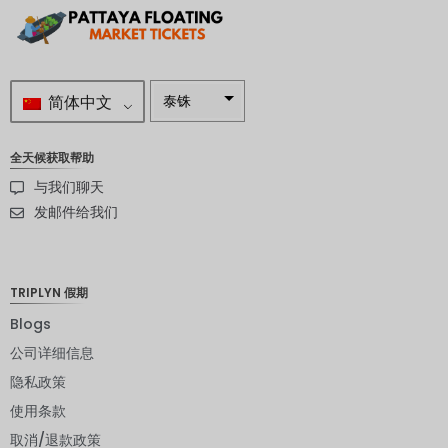
简体中文
泰铢
南非兰特
全天候获取帮助
瑞典克朗
与我们聊天
新西兰元
发邮件给我们
挪威克朗
日元
TRIPLYN 假期
欧元
Blogs
公司详细信息
印度卢比
隐私政策
发行人违
约评级
使用条款
取消/退款政策
英镑