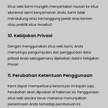
Situs web kami mungkin menyertakan tautan ke situs
eksternal demi kenyamanan Anda. Kami tidak
mendukung atau bertanggung jawab atas konten
atau praktik situs tersebut.
10. Kebijakan Privasi
Dengan menggunakan situs web kami, Anda
menyetujui pengumpulan dan penggunaan data
pribadi Anda sebagaimana dijelaskan dalam
Kebijakan
Privasi
.
11. Perubahan Ketentuan Penggunaan
Kami dapat memperbarui ketentuan ini kapan saja.
Perubahan akan diposkan di halaman ini. Penggunaan
situs web secara terus-menerus menunjukkan
penerimaan Anda terhadap pembaruan ini.