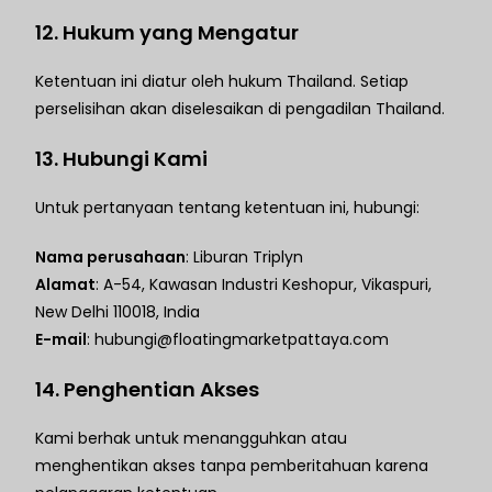
12. Hukum yang Mengatur
Ketentuan ini diatur oleh hukum Thailand. Setiap
perselisihan akan diselesaikan di pengadilan Thailand.
13. Hubungi Kami
Untuk pertanyaan tentang ketentuan ini, hubungi:
Nama perusahaan
: Liburan Triplyn
Alamat
: A-54, Kawasan Industri Keshopur, Vikaspuri,
New Delhi 110018, India
E-mail
:
hubungi@floatingmarketpattaya.com
14. Penghentian Akses
Kami berhak untuk menangguhkan atau
menghentikan akses tanpa pemberitahuan karena