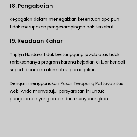
18. Pengabaian
Kegagalan dalam menegakkan ketentuan apa pun
tidak merupakan pengesampingan hak tersebut.
19. Keadaan Kahar
Triplyn Holidays tidak bertanggung jawab atas tidak
terlaksananya program karena kejadian di luar kendali
seperti bencana alam atau pemogokan.
Dengan menggunakan
Pasar Terapung Pattaya
situs
web, Anda menyetujui persyaratan ini untuk
pengalaman yang aman dan menyenangkan.