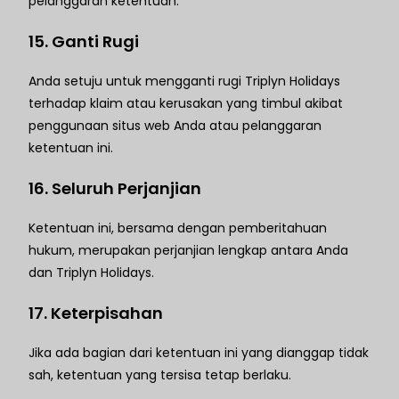
pelanggaran ketentuan.
15. Ganti Rugi
Anda setuju untuk mengganti rugi Triplyn Holidays
terhadap klaim atau kerusakan yang timbul akibat
penggunaan situs web Anda atau pelanggaran
ketentuan ini.
16. Seluruh Perjanjian
Ketentuan ini, bersama dengan pemberitahuan
hukum, merupakan perjanjian lengkap antara Anda
dan Triplyn Holidays.
17. Keterpisahan
Jika ada bagian dari ketentuan ini yang dianggap tidak
sah, ketentuan yang tersisa tetap berlaku.