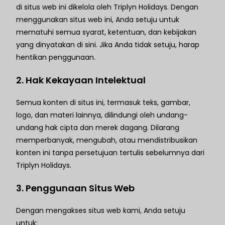
di situs web ini dikelola oleh Triplyn Holidays. Dengan
menggunakan situs web ini, Anda setuju untuk
mematuhi semua syarat, ketentuan, dan kebijakan
yang dinyatakan di sini. Jika Anda tidak setuju, harap
hentikan penggunaan.
2. Hak Kekayaan Intelektual
Semua konten di situs ini, termasuk teks, gambar,
logo, dan materi lainnya, dilindungi oleh undang-
undang hak cipta dan merek dagang. Dilarang
memperbanyak, mengubah, atau mendistribusikan
konten ini tanpa persetujuan tertulis sebelumnya dari
Triplyn Holidays.
3. Penggunaan Situs Web
Dengan mengakses situs web kami, Anda setuju
untuk: