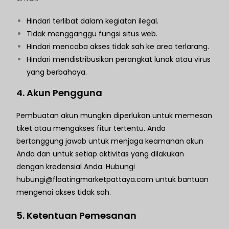
Hindari terlibat dalam kegiatan ilegal.
Tidak mengganggu fungsi situs web.
Hindari mencoba akses tidak sah ke area terlarang.
Hindari mendistribusikan perangkat lunak atau virus
yang berbahaya.
4. Akun Pengguna
Pembuatan akun mungkin diperlukan untuk memesan
tiket atau mengakses fitur tertentu. Anda
bertanggung jawab untuk menjaga keamanan akun
Anda dan untuk setiap aktivitas yang dilakukan
dengan kredensial Anda. Hubungi
hubungi@floatingmarketpattaya.com
untuk bantuan
mengenai akses tidak sah.
5. Ketentuan Pemesanan