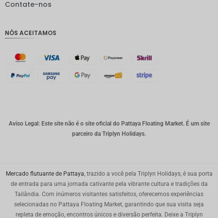
Contate-nos
IDR
GBP
NÓS ACEITAMOS
Coroa
dinamar
quesa
Franco
suíço
CAD
Dólar
australia
Aviso Legal: Este site não é o site oficial do Pattaya Floating Market. É um site
no
parceiro da Triplyn Holidays.
KRW
CNY
Mercado flutuante de Pattaya
, trazido a você pela Triplyn Holidays, é sua porta
TWD
de entrada para uma jornada cativante pela vibrante cultura e tradições da
Tailândia. Com inúmeros visitantes satisfeitos, oferecemos experiências
Minhas
selecionadas no Pattaya Floating Market, garantindo que sua visita seja
Ries
repleta de emoção, encontros únicos e diversão perfeita. Deixe a Triplyn