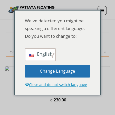
We've detected you might be
speaking a different language.
Do you want to change to:
Ordenação padrão
English
Change Language
Ingressos
Close and do not switch language
Ingresso para o Mercado Flutuante de Pattaya +
Barco a Remo Só de Ida
e
230.00