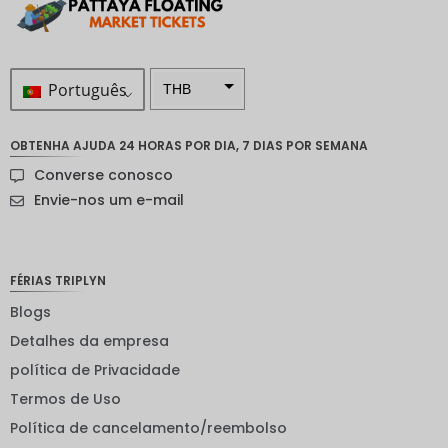
Português
THB
ZAR
OBTENHA AJUDA 24 HORAS POR DIA, 7 DIAS POR SEMANA
Coroa
Converse conosco
sueca
Envie-nos um e-mail
Dólar
neozelan
dês
FÉRIAS TRIPLYN
Coroa
noruegu
Blogs
esa
Detalhes da empresa
ienes
política de Privacidade
EUR
Termos de Uso
INR
Política de cancelamento/reembolso