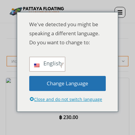
We've detected you might be
speaking a different language.
Do you want to change to:
Исходная сортировка
English
Change Language
Билеты
Close and do not switch language
Входной билет на плавучий рынок Паттайи +
поездка на весельной лодке в одну сторону
฿
230.00