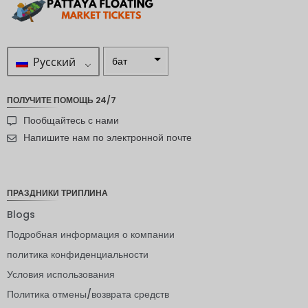
Русский
бат
ZAR
ПОЛУЧИТЕ ПОМОЩЬ 24/7
шведска
Пообщайтесь с нами
я крона
Напишите нам по электронной почте
новозел
андский
доллар
ПРАЗДНИКИ ТРИПЛИНА
норвежс
кая
Blogs
крона
Подробная информация о компании
ЙЕНА
политика конфиденциальности
евро
Условия использования
индийск
Политика отмены/возврата средств
ая