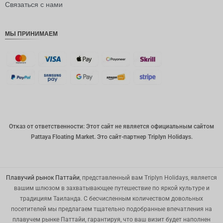
рупия
Связаться с нами
РДЭ
МЫ ПРИНИМАЕМ
Фунт
стерлинг
ов
датская
крона
швейцар
ский
франк
Отказ от ответственности: Этот сайт не является официальным сайтом
САПР
Pattaya Floating Market. Это сайт-партнер Triplyn Holidays.
австрал
ийский
доллар
Плавучий рынок Паттайи
, представленный вам Triplyn Holidays, является
корейск
вашим шлюзом в захватывающее путешествие по яркой культуре и
ая вона
традициям Таиланда. С бесчисленным количеством довольных
посетителей мы предлагаем тщательно подобранные впечатления на
китайски
й юань
плавучем рынке Паттайи, гарантируя, что ваш визит будет наполнен