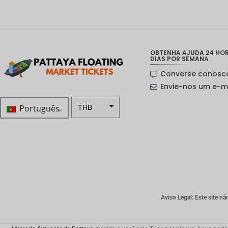
OBTENHA AJUDA 24 HORA
DIAS POR SEMANA
Converse conosc
Envie-nos um e-m
Português
THB
ZAR
Coroa
sueca
Dólar
neozelan
dês
Aviso Legal: Este site nã
Coroa
noruegu
esa