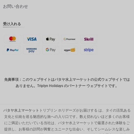
ピー
お問い合わせ
インドル
ピー
受け入れる
英ポンド
デンマー
ククロー
ネ
スイスフ
ラン
CAD
免責事項：このウェブサイトはパタヤ水上マーケットの公式ウェブサイトでは
オースト
ありません。Triplyn Holidays のパートナー ウェブサイトです。
ラリアド
ル
韓国ウォ
ン
パタヤ水上マーケット
トリプリン ホリデーズがお届けする は、タイの活気ある
文化と伝統を巡る魅惑的な旅への入り口です。数え切れないほど多くのお客様
人民元
にご満足いただいている当社は、パタヤ水上マーケットで厳選された体験をご
提供し、お客様の訪問が興奮とユニークな出会い、そしてシームレスな楽しみ
台湾