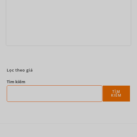
Đặt ngay
Lọc theo giá
Tìm kiếm
TÌM
KIẾM