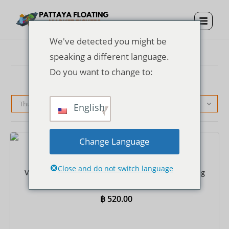
We've detected you might be
speaking a different language.
Do you want to change to:
Thứ tự mặc định
English
Change Language
Vé
Close and do not switch language
Vé vào cửa Chợ nổi Pattaya + Trang phục hóa trang
Thái Lan
฿
520.00