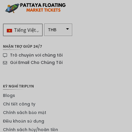
Tiếng Việt
THB
VND
NHẬN TRỢ GIÚP 24/7
SEK
Trò chuyện với chúng tôi
Đô la
Gửi Email Cho Chúng Tôi
New
Zealand
NOK
KỲ NGHỈ TRIPLYN
Yên
Blogs
Nhật
Chi tiết công ty
Đồng
Chính sách bảo mật
euro
Điều khoản sử dụng
INR
Chính sách hủy/hoàn tiền