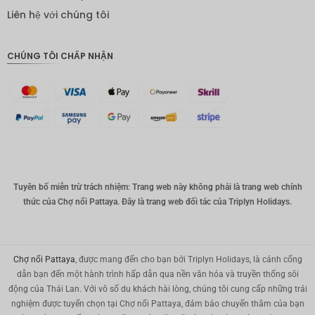
IDR
Liên hệ với chúng tôi
Bảng
Anh
CHÚNG TÔI CHẤP NHẬN
ĐKK
CHF
CAD
Đô la Úc
KRW
Tuyên bố miễn trừ trách nhiệm: Trang web này không phải là trang web chính
Nhân
thức của Chợ nổi Pattaya. Đây là trang web đối tác của Triplyn Holidays.
dân tệ
TWD
MYR
Chợ nổi Pattaya
, được mang đến cho bạn bởi Triplyn Holidays, là cánh cổng
dẫn bạn đến một hành trình hấp dẫn qua nền văn hóa và truyền thống sôi
PHP
động của Thái Lan. Với vô số du khách hài lòng, chúng tôi cung cấp những trải
nghiệm được tuyển chọn tại Chợ nổi Pattaya, đảm bảo chuyến thăm của bạn
Hồng