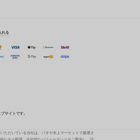
英ポンド
デンマー
ククロー
ネ
入れる
スイスフ
ラン
CAD
オースト
ラリアド
ル
韓国ウォ
ン
人民元
ウェブサイトです。
台湾
MYR
足いただいている当社は、パタヤ水上マーケットで厳選さ
統的なタイ料理、文化的なパフォーマンスをご案内し、訪