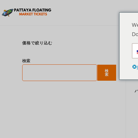
We
Do
価格で絞り込む
検索
検
索