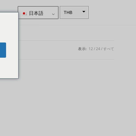
日本語
THB
南アフリ
カランド
スウェー
デンクロ
表示:
12
24
すべて
e
ーナ
NZD
ノルウェ
ークロー
ネ
日本円
ユーロ
インドル
ピー
インドル
ピー