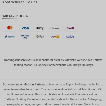
DKK
Kontaktieren Sie uns
CHF
WIR AKZEPTIEREN
CAD
AUD
Südkore
anischer
Won
Chinesis
cher
Yuan
Haftungsausschluss: Diese Website ist nicht die offizielle Website des Pattaya
Floating Market. Es ist eine Partnerwebsite von Triplyn Holidays.
TWD
MYR
PHP
Schwimmender Markt in Pattaya
, präsentiert von Triplyn Holidays, ist Ihr Tor zu
einer fesselnden Reise durch Thailands lebendige Kultur und Traditionen. Mit
HKD
zahllosen zufriedenen Besuchern bieten wir kuratierte Erlebnisse auf dem
Pattaya Floating Market und sorgen dafür, dass Ihr Besuch voller Aufregung,
SGD
einzigartiger Begegnungen und nahtloser Freude ist. Lassen Sie sich von