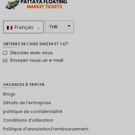
Français
THB
ZAR
OBTENEZ DE L'AIDE 24H/24 ET 7J/7
SEK
Discutez avec nous
NZD
Envoyez-nous un e-mail
NOK
JPY
VACANCES À TRIPLYN
EUR
Blogs
Détails de l'entreprise
INR
politique de confidentialité
IDR
Conditions d'utilisation
GBP
Politique d'annulation/remboursement