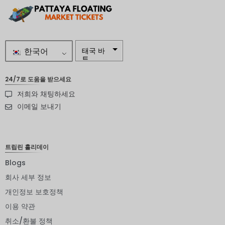
한국어
태국 바
트
자르
24/7로 도움을 받으세요
저희와 채팅하세요
스웨덴
크로나
이메일 보내기
뉴질랜드
달러
트립린 홀리데이
노르웨이
크로네
Blogs
엔화
회사 세부 정보
개인정보 보호정책
유로
이용 약관
인도 루
피
취소/환불 정책