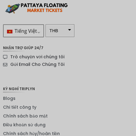
Tiếng Việt
THB
VND
NHẬN TRỢ GIÚP 24/7
SEK
Trò chuyện với chúng tôi
Đô la
Gửi Email Cho Chúng Tôi
New
Zealand
NOK
KỲ NGHỈ TRIPLYN
Yên
Blogs
Nhật
Chi tiết công ty
Đồng
Chính sách bảo mật
euro
Điều khoản sử dụng
INR
Chính sách hủy/hoàn tiền