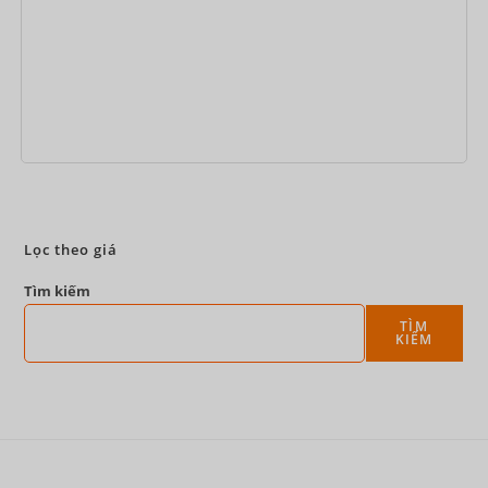
Đặt ngay
Lọc theo giá
Tìm kiếm
TÌM
KIẾM