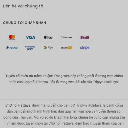
IDR
Liên hệ với chúng tôi
Bảng
Anh
CHÚNG TÔI CHẤP NHẬN
ĐKK
CHF
CAD
Đô la Úc
KRW
Tuyên bố miễn trừ trách nhiệm: Trang web này không phải là trang web chính
Nhân
thức của Chợ nổi Pattaya. Đây là trang web đối tác của Triplyn Holidays.
dân tệ
TWD
MYR
Chợ nổi Pattaya
, được mang đến cho bạn bởi Triplyn Holidays, là cánh cổng
dẫn bạn đến một hành trình hấp dẫn qua nền văn hóa và truyền thống sôi
PHP
động của Thái Lan. Với vô số du khách hài lòng, chúng tôi cung cấp những trải
nghiệm được tuyển chọn tại Chợ nổi Pattaya, đảm bảo chuyến thăm của bạn
Hồng