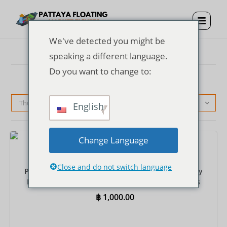
We've detected you might be
speaking a different language.
Do you want to change to:
Thứ tự mặc định
English
Change Language
Vé
Close and do not switch language
Pattaya Floating Market Entrance Ticket + One Way
Rowing Boat + Private Round-Trip Hotel Transfers
฿
1,000.00