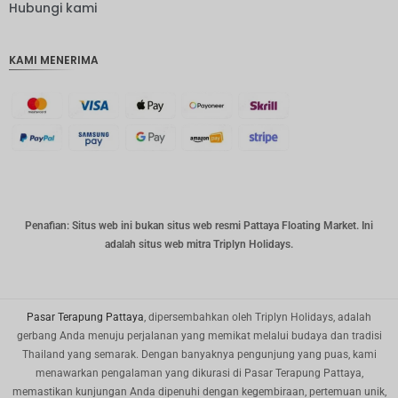
IDR
Hubungi kami
IDR
KAMI MENERIMA
mata
uang
GBP
DKK
Bahasa
Indonesi
a: CHF
mata
Penafian: Situs web ini bukan situs web resmi Pattaya Floating Market. Ini
uang
adalah situs web mitra Triplyn Holidays.
CAD
mata
uang
dolar AS
Pasar Terapung Pattaya
, dipersembahkan oleh Triplyn Holidays, adalah
gerbang Anda menuju perjalanan yang memikat melalui budaya dan tradisi
KRW
Thailand yang semarak. Dengan banyaknya pengunjung yang puas, kami
menawarkan pengalaman yang dikurasi di Pasar Terapung Pattaya,
Tahun
Baru
memastikan kunjungan Anda dipenuhi dengan kegembiraan, pertemuan unik,