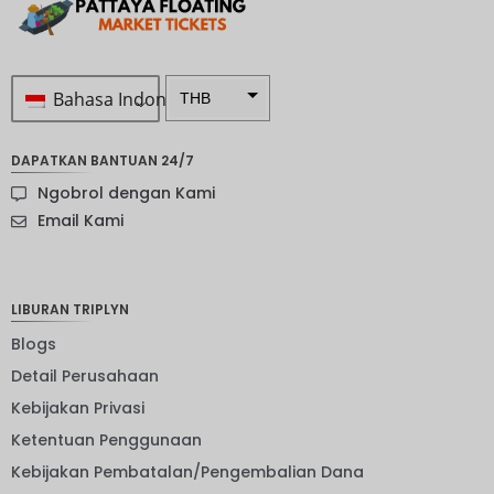
Bahasa Indonesia
THB
Rp 1.0 ...
DAPATKAN BANTUAN 24/7
SEK
Ngobrol dengan Kami
mata
Email Kami
uang
Selandia
Baru
LIBURAN TRIPLYN
Bahasa
Indonesi
Blogs
a: NOK
Detail Perusahaan
mata
uang
Kebijakan Privasi
JPY
Ketentuan Penggunaan
EUR
Kebijakan Pembatalan/Pengembalian Dana