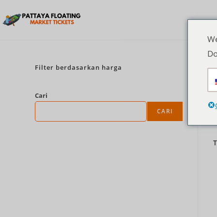
We
Do
Filter berdasarkan harga
Cari
CARI
T