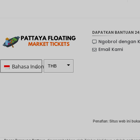
DAPATKAN BANTUAN 24
Ngobrol dengan 
Email Kami
Bahasa Indonesia
THB
Rp 1.0 ...
SEK
mata
uang
Selandia
Baru
Penafian: Situs web ini buka
Bahasa
Indonesi
a: NOK