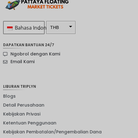
Bahasa Indonesia
THB
Rp 1.0 ...
DAPATKAN BANTUAN 24/7
SEK
Ngobrol dengan Kami
mata
Email Kami
uang
Selandia
Baru
LIBURAN TRIPLYN
Bahasa
Indonesi
Blogs
a: NOK
Detail Perusahaan
mata
uang
Kebijakan Privasi
JPY
Ketentuan Penggunaan
EUR
Kebijakan Pembatalan/Pengembalian Dana