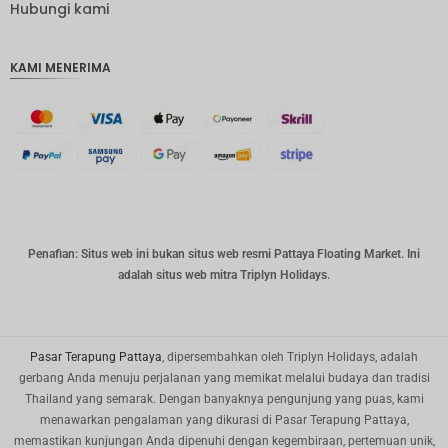
IDR
Hubungi kami
IDR
KAMI MENERIMA
mata
uang
GBP
DKK
Bahasa
Indonesi
a: CHF
mata
Penafian: Situs web ini bukan situs web resmi Pattaya Floating Market. Ini
uang
adalah situs web mitra Triplyn Holidays.
CAD
mata
uang
dolar AS
Pasar Terapung Pattaya
, dipersembahkan oleh Triplyn Holidays, adalah
gerbang Anda menuju perjalanan yang memikat melalui budaya dan tradisi
KRW
Thailand yang semarak. Dengan banyaknya pengunjung yang puas, kami
menawarkan pengalaman yang dikurasi di Pasar Terapung Pattaya,
Tahun
Baru
memastikan kunjungan Anda dipenuhi dengan kegembiraan, pertemuan unik,