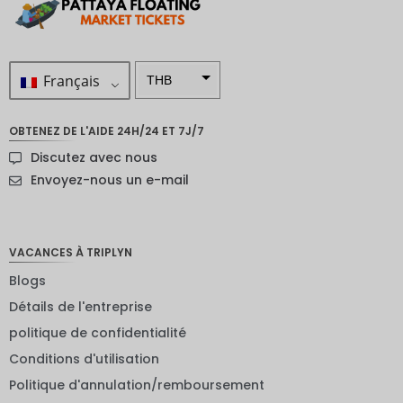
Français
THB
ZAR
OBTENEZ DE L'AIDE 24H/24 ET 7J/7
SEK
Discutez avec nous
Dollar
Envoyez-nous un e-mail
néo-
zélandai
s
VACANCES À TRIPLYN
NOK
Blogs
JPY
Détails de l'entreprise
EUR
politique de confidentialité
Roupie
Conditions d'utilisation
indienne
Politique d'annulation/remboursement
IDR