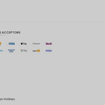
Couronn
e
danoise
CHF
GOUJAT
S ACCEPTONS
AUD
KRW
Le
Nouvel
An
chinois
TWD
MYR
PHP
plyn Holidays.
Dollar de