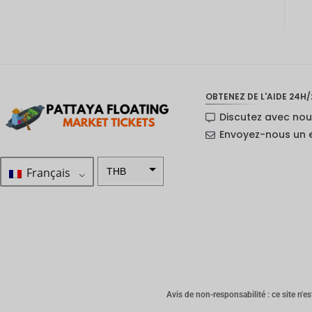
OBTENEZ DE L'AIDE 24H/
Discutez avec no
Envoyez-nous un 
Français
THB
ZAR
SEK
Dollar
néo-
zélandai
s
Avis de non-responsabilité : ce site n'est
NOK