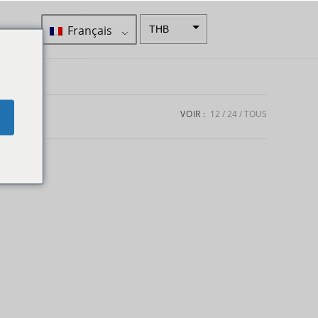
Français
THB
ZAR
SEK
Dollar
VOIR :
12
24
TOUS
e
néo-
zélandai
s
NOK
JPY
EUR
Roupie
indienne
IDR
Livres
sterling