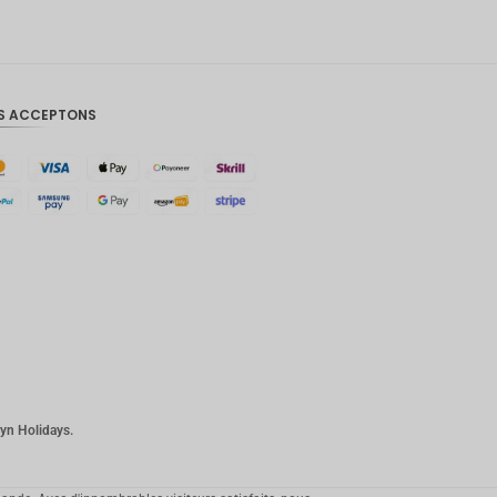
Couronn
e
danoise
CHF
S ACCEPTONS
GOUJAT
AUD
KRW
Le
Nouvel
An
chinois
TWD
MYR
plyn Holidays.
PHP
Dollar de