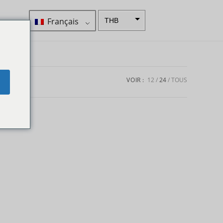
Français
THB
ZAR
SEK
Dollar
VOIR :
12
24
TOUS
e
néo-
zélandai
s
NOK
JPY
EUR
Roupie
indienne
IDR
Livres
sterling