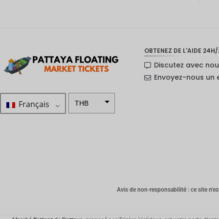
OBTENEZ DE L'AIDE 24H/
Discutez avec no
Envoyez-nous un 
Français
THB
ZAR
SEK
Dollar
néo-
zélandai
s
Avis de non-responsabilité : ce site n'est
NOK
JPY