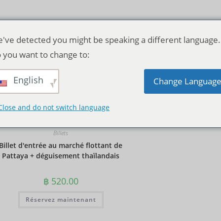
've detected you might be speaking a different language.
 you want to change to:
English
Tri par défaut
Change Languag
Close and do not switch language
Billets
Billet d'entrée au marché flottant de
Pattaya + déguisement thaïlandais
฿
520.00
Réservez maintenant