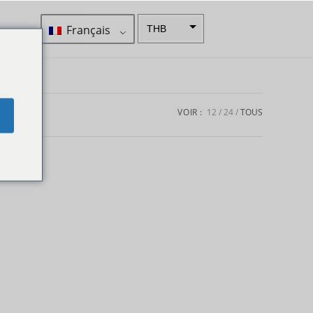
Français
THB
ZAR
SEK
Dollar
VOIR :
12
24
TOUS
e
néo-
zélandai
s
NOK
JPY
EUR
Roupie
indienne
IDR
Livres
sterling