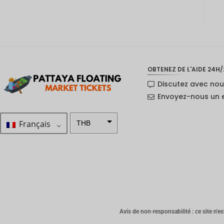
OBTENEZ DE L'AIDE 24H/
Discutez avec no
Envoyez-nous un 
Français
THB
ZAR
SEK
Dollar
néo-
zélandai
s
Avis de non-responsabilité : ce site n'est
NOK