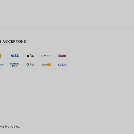
Couronn
e
danoise
CHF
GOUJAT
S ACCEPTONS
AUD
KRW
Le
Nouvel
An
chinois
TWD
MYR
PHP
plyn Holidays.
Dollar de