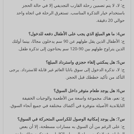
ج: لا، لا يتم تضمين رحلة القارب التجديفي إلا في حالة الحجز
باستخدام خيار التذكرة المناسب. تستغرق الرحلة في اتجاه واحد
حوالي 20 دقيقة.
س4: ما هو المبلغ الذي يجب على الأطفال دفعه للدخول؟
ج: الأطفال الذين يقل طولهم عن 90 سم يدخلون مجانًا، بينما أولئك
الذين يتراوح طولهم بين 90-120 سم يحتاجون إلى تذكرة طفل.
س5: هل يمكنني إلغاء حجزي واسترداد المبلغ؟
ج: لا، تذكرة الدخول إلى سوق باتايا العائم غير قابلة للاسترداد. يرجى
التأكد من تأكيد خططك قبل الحجز.
س6: هل يوجد طعام متوفر داخل السوق؟
ج: نعم، هناك مجموعة واسعة من الأطعمة والوجبات الخفيفة
التايلاندية الأصيلة متوفرة في أكشاك مختلفة في جميع أنحاء السوق.
س7: هل يوجد إمكانية الوصول للكراسي المتحركة في السوق؟
ج: على الرغم من أن السوق به مسارات مسطحة، إلا أن بعض
المناطق قد لا تكون سهلة الوصول بالكامل. وقد تكون هناك حاجة