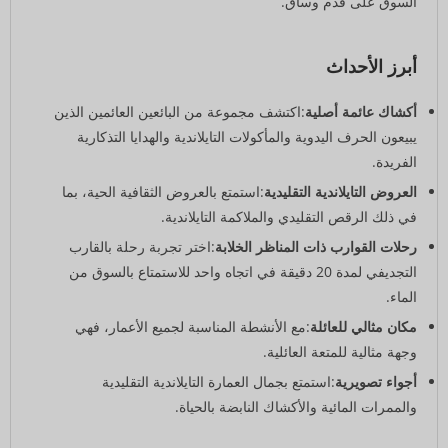
السوق على قدم وساق.
أبرز الأحداث
أكشاك عائمة أصلية
:اكتشف مجموعة من البائعين العائمين الذين
يبيعون الحرف اليدوية والمأكولات التايلاندية والهدايا التذكارية
الفريدة.
العروض التايلاندية التقليدية
:استمتع بالعروض الثقافية الحية، بما
في ذلك الرقص التقليدي والملاكمة التايلاندية.
رحلات القوارب ذات المناظر الخلابة
:اختر تجربة رحلة بالقارب
التجديفي لمدة 20 دقيقة في اتجاه واحد للاستمتاع بالسوق من
الماء.
مكان مثالي للعائلة
:مع الأنشطة المناسبة لجميع الأعمار، فهي
وجهة مثالية للمتعة العائلية.
أجواء تصويرية
:استمتع بجمال العمارة التايلاندية التقليدية
والممرات المائية والأكشاك النابضة بالحياة.