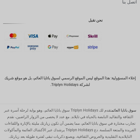
اتصل بنا
روبية
إندونيسية
نحن نقبل
GBP
كرونة
دانمركية
فرنك
سويسري
كاد
الدولار
إخلاء المسؤولية: هذا الموقع ليس الموقع الرسمي لسوق باتايا العائم، بل هو موقع شريك
الاسترالي
لشركة Triplyn Holidays.
وون
كوري
جنوبي
سوق باتايا العائم
تقدم لك Triplyn Holidays سوق باتايا العائم، وهو بوابة لرحلة آسرة عبر
يوان
الثقافة والتقاليد النابضة بالحياة في تايلاند. مع عدد لا يحصى من الزوار الراضين، نقدم
صيني
تجارب مختارة في سوق باتايا العائم، مما يضمن أن تكون زيارتك مليئة بالإثارة واللقاءات
الفريدة والمتعة السلسة. دع Triplyn Holidays يرشدك عبر الأكشاك العائمة والمأكولات
تايوان
التايلاندية التقليدية والعروض الثقافية، ويصنع ذكريات تبقى لفترة طويلة بعد زيارتك.