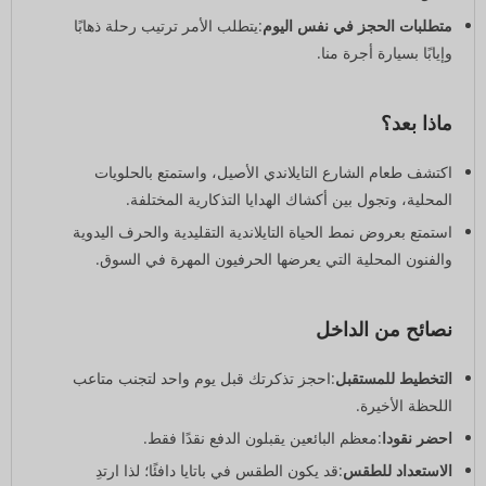
متطلبات الحجز في نفس اليوم
:يتطلب الأمر ترتيب رحلة ذهابًا
وإيابًا بسيارة أجرة منا.
ماذا بعد؟
اكتشف طعام الشارع التايلاندي الأصيل، واستمتع بالحلويات
المحلية، وتجول بين أكشاك الهدايا التذكارية المختلفة.
استمتع بعروض نمط الحياة التايلاندية التقليدية والحرف اليدوية
والفنون المحلية التي يعرضها الحرفيون المهرة في السوق.
نصائح من الداخل
التخطيط للمستقبل
:احجز تذكرتك قبل يوم واحد لتجنب متاعب
اللحظة الأخيرة.
احضر نقودا
:معظم البائعين يقبلون الدفع نقدًا فقط.
الاستعداد للطقس
:قد يكون الطقس في باتايا دافئًا؛ لذا ارتدِ