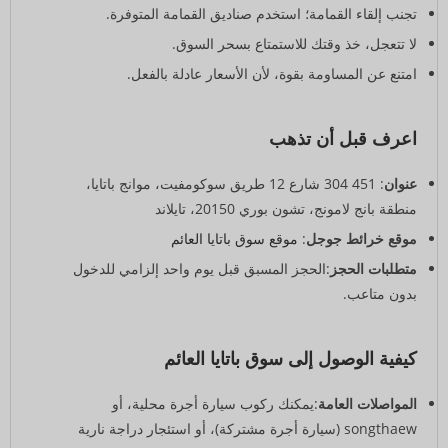
تجنب إلقاء القمامة؛ استخدم صناديق القمامة المتوفرة.
لا تتعجل، خذ وقتك للاستمتاع بسحر السوق.
امتنع عن المساومة بقوة، لأن الأسعار عادلة بالفعل.
اعرف قبل أن تذهب
عنوان
: 451 304 شارع 12 طريق سوكومفيت، موانج باتايا،
منطقة بانج لامونج، تشون بوري 20150، تايلاند
موقع خرائط جوجل
:
موقع سوق باتايا العائم
متطلبات الحجز
:الحجز المسبق قبل يوم واحد إلزامي للدخول
بدون متاعب.
كيفية الوصول إلى سوق باتايا العائم
المواصلات العامة
:يمكنك ركوب سيارة أجرة محلية، أو
songthaew (سيارة أجرة مشتركة)، أو استئجار دراجة نارية