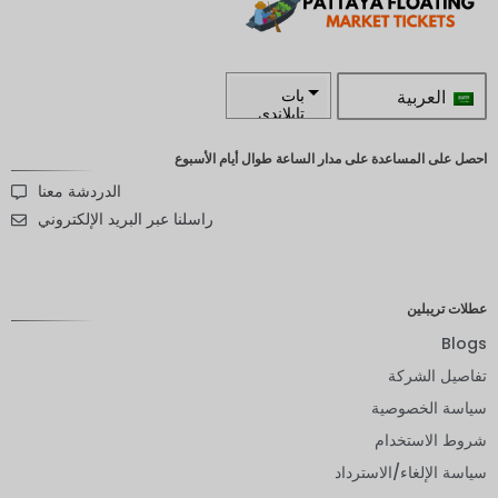
العربية
بات
تايلاندي
زار
احصل على المساعدة على مدار الساعة طوال أيام الأسبوع
الدردشة معنا
كرونة
سويدية
راسلنا عبر البريد الإلكتروني
الدولار
النيوزيلند
ي
عطلات تريبلين
كرونة
Blogs
نرويجية
تفاصيل الشركة
ين يابانى
سياسة الخصوصية
يورو
شروط الاستخدام
روبية
سياسة الإلغاء/الاسترداد
هندية