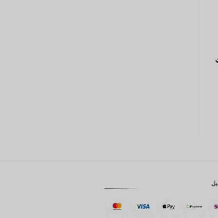
CAD
AUD
KRW
ي
CNY
TWD
MYR
PHP
HKD
SGD
USD
بل