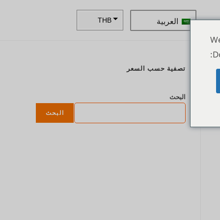
العربية
THB
ZAR
We
D
SEK
تصفية حسب السعر
NZD
ع
NOK
البحث
JPY
البحث
EUR
INR
IDR
GBP
DKK
CHF