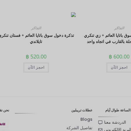
التذاكر
التذاكر
ق باتايا العائم + زي تنكري
تذكرة دخول سوق باتايا العائم + فستان تنكر
حلة بالقارب في اتجاه واحد
تايلاندي
฿
520.00
฿
600.00
احجز الآن
احجز الآن
لساعة طوال أيام
عطلات تريبلين
نحن نق
Blogs
الدردشة معنا
تفاصيل الشركة
لبريد الإلكتروني