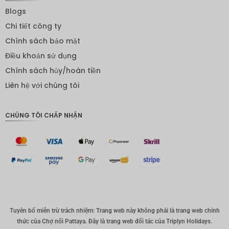
Yên
Blogs
Nhật
Chi tiết công ty
Đồng
Chính sách bảo mật
euro
Điều khoản sử dụng
INR
Chính sách hủy/hoàn tiền
IDR
Liên hệ với chúng tôi
Bảng
Anh
CHÚNG TÔI CHẤP NHẬN
ĐKK
CHF
CAD
Đô la Úc
KRW
Tuyên bố miễn trừ trách nhiệm: Trang web này không phải là trang web chính
Nhân
thức của Chợ nổi Pattaya. Đây là trang web đối tác của Triplyn Holidays.
dân tệ