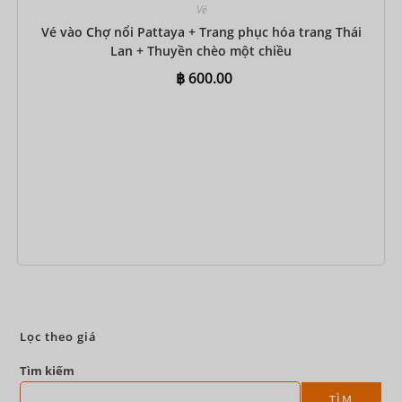
Vé
Vé vào Chợ nổi Pattaya + Trang phục hóa trang Thái
Lan + Thuyền chèo một chiều
฿
600.00
Đặt ngay
Lọc theo giá
Tìm kiếm
TÌM