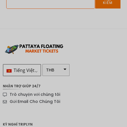
KIẾM
Tiếng Việt
THB
VND
NHẬN TRỢ GIÚP 24/7
SEK
Trò chuyện với chúng tôi
Đô la
Gửi Email Cho Chúng Tôi
New
Zealand
NOK
KỲ NGHỈ TRIPLYN