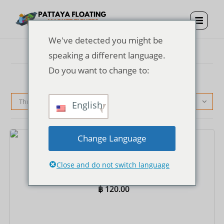
We've detected you might be
speaking a different language.
Do you want to change to:
Thứ tự mặc định
English
Change Language
Vé
Vé vào cửa Chợ nổi Pattaya
Close and do not switch language
฿
120.00