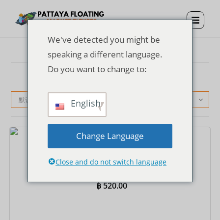
We've detected you might be
speaking a different language.
Do you want to change to:
默认产品排序
English
Change Language
门票
芭堤雅水上市场门票 + 泰国服饰
Close and do not switch language
฿
520.00