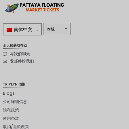
简体中文
泰铢
南非兰特
全天候获取帮助
瑞典克朗
与我们聊天
新西兰元
发邮件给我们
挪威克朗
日元
TRIPLYN 假期
欧元
Blogs
公司详细信息
印度卢比
隐私政策
发行人违
约评级
使用条款
取消/退款政策
英镑