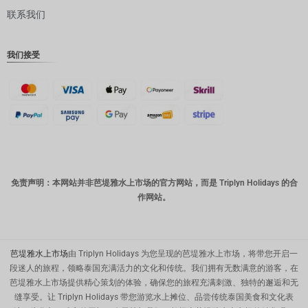
联系我们
丹麦克朗
瑞士法郎
我们接受
计算机辅
助设计
澳元
韩元
中国新年
新台币
免责声明：本网站并非芭堤雅水上市场的官方网站，而是 Triplyn Holidays 的合
作网站。
马来西亚
林吉特
PHP
芭堤雅水上市场
由 Triplyn Holidays 为您呈现的芭堤雅水上市场，将带您开启一
港币
段迷人的旅程，领略泰国充满活力的文化和传统。我们拥有无数满意的游客，在
芭堤雅水上市场提供精心策划的体验，确保您的旅程充满刺激、独特的邂逅和无
新加坡元
缝享受。让 Triplyn Holidays 带您游览水上摊位、品尝传统泰国美食和文化表