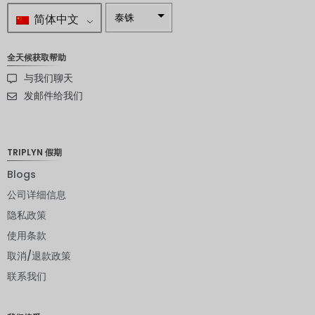
简体中文
泰铢
南非兰特
全天候获取帮助
瑞典克朗
与我们聊天
新西兰元
发邮件给我们
挪威克朗
日元
TRIPLYN 假期
欧元
Blogs
公司详细信息
印度卢比
隐私政策
发行人违
约评级
使用条款
取消/退款政策
英镑
联系我们
丹麦克朗
瑞士法郎