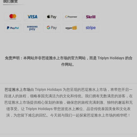
我们接受
计算机辅
助设计
澳元
韩元
中国新年
新台币
免责声明：本网站并非芭堤雅水上市场的官方网站，而是 Triplyn Holidays 的合
作网站。
马来西亚
林吉特
PHP
芭堤雅水上市场
由 Triplyn Holidays 为您呈现的芭堤雅水上市场，将带您开启一
港币
段迷人的旅程，领略泰国充满活力的文化和传统。我们拥有无数满意的游客，在
芭堤雅水上市场提供精心策划的体验，确保您的旅程充满刺激、独特的邂逅和无
新加坡元
缝享受。让 Triplyn Holidays 带您游览水上摊位、品尝传统泰国美食和文化表
演，为您留下难忘的回忆。今天就与我们一起探索芭堤雅水上市场的精华吧！
美元