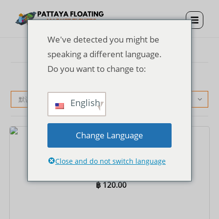
We've detected you might be
speaking a different language.
Do you want to change to:
默认产品排序
English
Change Language
门票
芭堤雅水上市场门票
Close and do not switch language
฿
120.00