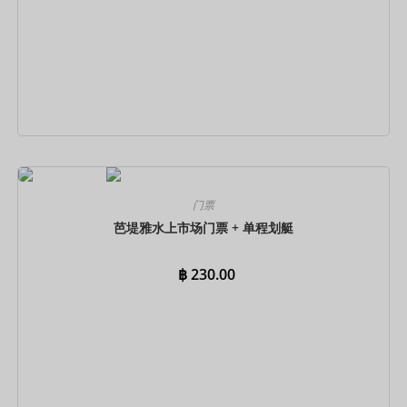
立即预订
门票
芭堤雅水上市场门票 + 单程划艇
฿
230.00