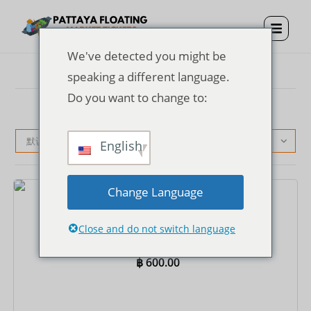
We've detected you might be
speaking a different language.
Do you want to change to:
默认产品排序
English
Change Language
门票
芭堤雅水上市场门票 + 泰国服饰 + 单程划艇
Close and do not switch language
฿
600.00