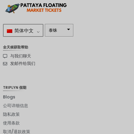
简体中文
泰铢
南非兰特
全天候获取帮助
瑞典克朗
与我们聊天
新西兰元
发邮件给我们
挪威克朗
日元
TRIPLYN 假期
欧元
Blogs
公司详细信息
印度卢比
隐私政策
发行人违
约评级
使用条款
取消/退款政策
英镑