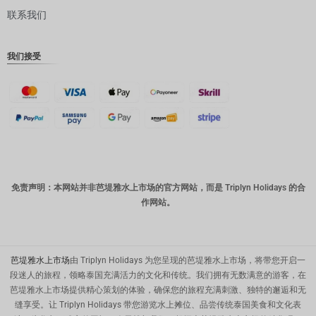
联系我们
丹麦克朗
瑞士法郎
我们接受
计算机辅
助设计
澳元
韩元
中国新年
新台币
免责声明：本网站并非芭堤雅水上市场的官方网站，而是 Triplyn Holidays 的合
作网站。
马来西亚
林吉特
PHP
芭堤雅水上市场
由 Triplyn Holidays 为您呈现的芭堤雅水上市场，将带您开启一
港币
段迷人的旅程，领略泰国充满活力的文化和传统。我们拥有无数满意的游客，在
芭堤雅水上市场提供精心策划的体验，确保您的旅程充满刺激、独特的邂逅和无
新加坡元
缝享受。让 Triplyn Holidays 带您游览水上摊位、品尝传统泰国美食和文化表