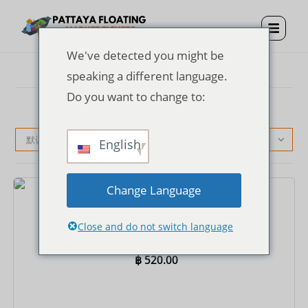
We've detected you might be
speaking a different language.
Do you want to change to:
默认产品排序
English
Change Language
门票
芭堤雅水上市场门票 + 泰国服饰
Close and do not switch language
฿
520.00