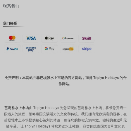
联系我们
丹麦克朗
瑞士法郎
我们接受
计算机辅
助设计
澳元
韩元
中国新年
新台币
免责声明：本网站并非芭堤雅水上市场的官方网站，而是 Triplyn Holidays 的合
作网站。
马来西亚
林吉特
PHP
芭堤雅水上市场
由 Triplyn Holidays 为您呈现的芭堤雅水上市场，将带您开启一
港币
段迷人的旅程，领略泰国充满活力的文化和传统。我们拥有无数满意的游客，在
芭堤雅水上市场提供精心策划的体验，确保您的旅程充满刺激、独特的邂逅和无
新加坡元
缝享受。让 Triplyn Holidays 带您游览水上摊位、品尝传统泰国美食和文化表