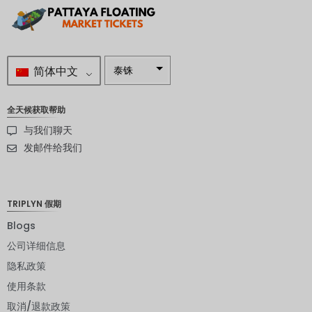
简体中文
泰铢
南非兰特
全天候获取帮助
瑞典克朗
与我们聊天
新西兰元
发邮件给我们
挪威克朗
日元
TRIPLYN 假期
欧元
Blogs
公司详细信息
印度卢比
隐私政策
发行人违
约评级
使用条款
取消/退款政策
英镑