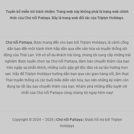
KRW
Tuyên bố miễn trừ trách nhiệm: Trang web này không phải là trang web chính
Nhân
thức của Chợ nổi Pattaya. Đây là trang web đối tác của Triplyn Holidays.
dân tệ
TWD
MYR
Chợ nổi Pattaya
, được mang đến cho bạn bởi Triplyn Holidays, là cánh cổng
dẫn bạn đến một hành trình hấp dẫn qua nền văn hóa và truyền thống sôi
PHP
động của Thái Lan. Với vô số du khách hài lòng, chúng tôi cung cấp những trải
nghiệm được tuyển chọn tại Chợ nổi Pattaya, đảm bảo chuyến thăm của bạn
Hồng
Kông
tràn ngập sự phấn khích, những cuộc gặp gỡ độc đáo và sự tận hưởng trọn
vẹn. Hãy để Triplyn Holidays hướng dẫn bạn qua các gian hàng nổi, ẩm thực
đô la
Thái truyền thống và các buổi biểu diễn văn hóa, tạo nên những kỷ niệm còn
Singapor
đọng lại rất lâu sau chuyến thăm của bạn. Khám phá những điều tuyệt vời
e
nhất của Chợ nổi Pattaya cùng chúng tôi ngay hôm nay!
đô la mỹ
Copyright © 2024 – 2026 |
Chợ nổi Pattaya
| Được hỗ trợ bởi Triplyn
Holidays