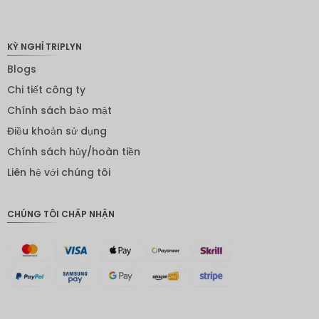
Zealand
NOK
KỲ NGHỈ TRIPLYN
Yên
Blogs
Nhật
Chi tiết công ty
Đồng
Chính sách bảo mật
euro
Điều khoản sử dụng
INR
Chính sách hủy/hoàn tiền
IDR
Liên hệ với chúng tôi
Bảng
Anh
CHÚNG TÔI CHẤP NHẬN
ĐKK
CHF
CAD
Đô la Úc