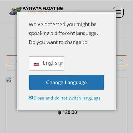
We've detected you might be
speaking a different language.
Do you want to change to:
Thứ tự mặc định
English
Change Language
Vé
Vé vào cửa Chợ nổi Pattaya
Close and do not switch language
฿
120.00