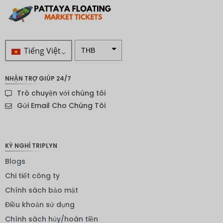
Tiếng Việt
THB
VND
NHẬN TRỢ GIÚP 24/7
SEK
Trò chuyện với chúng tôi
Đô la
Gửi Email Cho Chúng Tôi
New
Zealand
NOK
KỲ NGHỈ TRIPLYN
Yên
Blogs
Nhật
Chi tiết công ty
Đồng
Chính sách bảo mật
euro
Điều khoản sử dụng
INR
Chính sách hủy/hoàn tiền