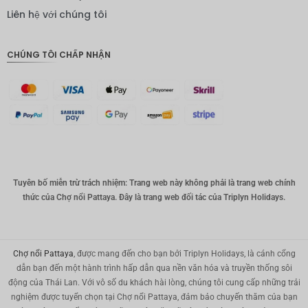
IDR
Liên hệ với chúng tôi
Bảng
Anh
CHÚNG TÔI CHẤP NHẬN
ĐKK
CHF
CAD
Đô la Úc
KRW
Tuyên bố miễn trừ trách nhiệm: Trang web này không phải là trang web chính
Nhân
thức của Chợ nổi Pattaya. Đây là trang web đối tác của Triplyn Holidays.
dân tệ
TWD
MYR
Chợ nổi Pattaya
, được mang đến cho bạn bởi Triplyn Holidays, là cánh cổng
dẫn bạn đến một hành trình hấp dẫn qua nền văn hóa và truyền thống sôi
PHP
động của Thái Lan. Với vô số du khách hài lòng, chúng tôi cung cấp những trải
nghiệm được tuyển chọn tại Chợ nổi Pattaya, đảm bảo chuyến thăm của bạn
Hồng