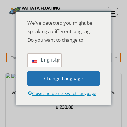
We've detected you might be
speaking a different language.
Do you want to change to:
Thứ tự mặc định
English
Change Language
Vé
Vé vào cửa Chợ nổi Pattaya + Thuyền chèo một chiều
Close and do not switch language
฿
230.00