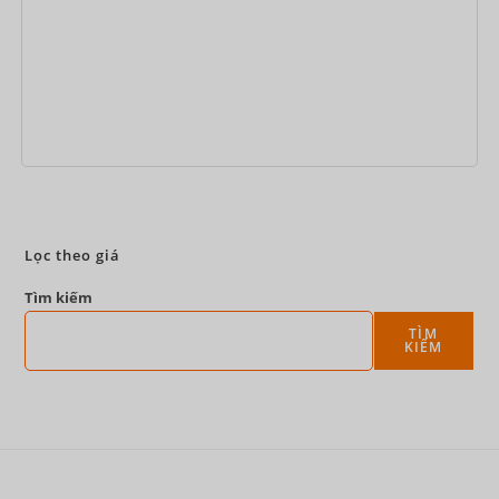
Đặt ngay
Lọc theo giá
Tìm kiếm
TÌM
KIẾM