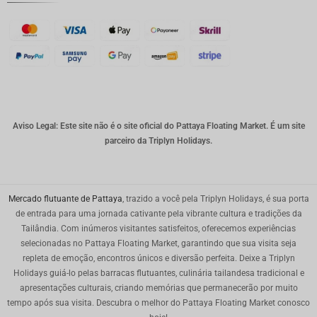
Coroa
dinamar
quesa
Franco
suíço
CAD
Dólar
australia
Aviso Legal: Este site não é o site oficial do Pattaya Floating Market. É um site
no
parceiro da Triplyn Holidays.
KRW
CNY
Mercado flutuante de Pattaya
, trazido a você pela Triplyn Holidays, é sua porta
TWD
de entrada para uma jornada cativante pela vibrante cultura e tradições da
Tailândia. Com inúmeros visitantes satisfeitos, oferecemos experiências
Minhas
selecionadas no Pattaya Floating Market, garantindo que sua visita seja
Ries
repleta de emoção, encontros únicos e diversão perfeita. Deixe a Triplyn
Holidays guiá-lo pelas barracas flutuantes, culinária tailandesa tradicional e
PHP
apresentações culturais, criando memórias que permanecerão por muito
Dólar de
tempo após sua visita. Descubra o melhor do Pattaya Floating Market conosco
Hong