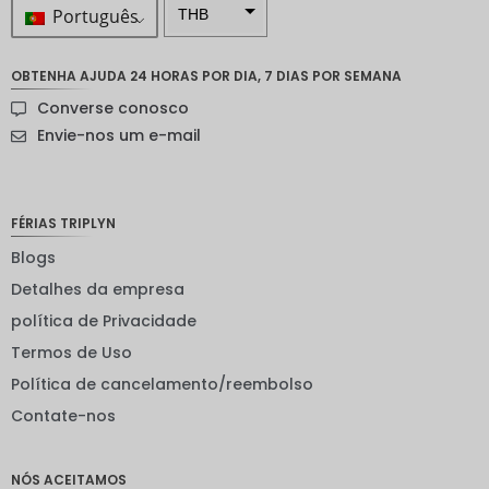
Português
THB
ZAR
OBTENHA AJUDA 24 HORAS POR DIA, 7 DIAS POR SEMANA
Coroa
Converse conosco
sueca
Envie-nos um e-mail
Dólar
neozelan
dês
FÉRIAS TRIPLYN
Coroa
noruegu
Blogs
esa
Detalhes da empresa
ienes
política de Privacidade
EUR
Termos de Uso
INR
Política de cancelamento/reembolso
Contate-nos
IDR
GBP
NÓS ACEITAMOS