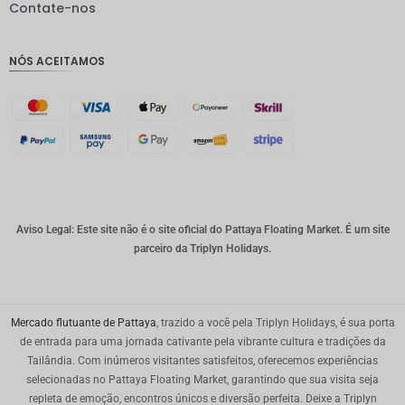
Contate-nos
IDR
GBP
NÓS ACEITAMOS
Coroa
dinamar
quesa
Franco
suíço
CAD
Dólar
australia
Aviso Legal: Este site não é o site oficial do Pattaya Floating Market. É um site
no
parceiro da Triplyn Holidays.
KRW
CNY
Mercado flutuante de Pattaya
, trazido a você pela Triplyn Holidays, é sua porta
TWD
de entrada para uma jornada cativante pela vibrante cultura e tradições da
Tailândia. Com inúmeros visitantes satisfeitos, oferecemos experiências
Minhas
selecionadas no Pattaya Floating Market, garantindo que sua visita seja
Ries
repleta de emoção, encontros únicos e diversão perfeita. Deixe a Triplyn