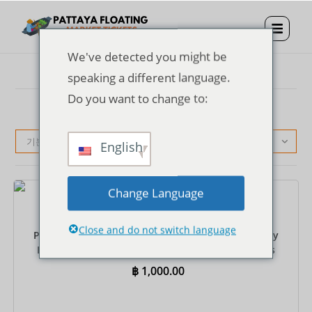
We've detected you might be
speaking a different language.
Do you want to change to:
기본순
English
Change Language
티켓
Close and do not switch language
Pattaya Floating Market Entrance Ticket + One Way
Rowing Boat + Private Round-Trip Hotel Transfers
฿
1,000.00