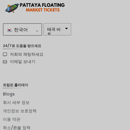
한국어
태국 바
트
자르
24/7로 도움을 받으세요
저희와 채팅하세요
스웨덴
크로나
이메일 보내기
뉴질랜드
달러
트립린 홀리데이
노르웨이
크로네
Blogs
엔화
회사 세부 정보
개인정보 보호정책
유로
이용 약관
인도 루
피
취소/환불 정책