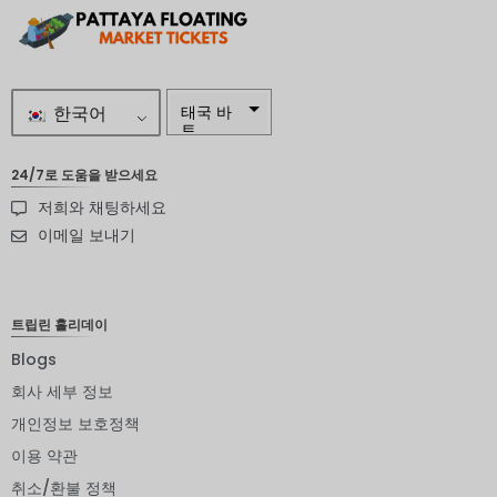
한국어
태국 바
트
자르
24/7로 도움을 받으세요
저희와 채팅하세요
스웨덴
크로나
이메일 보내기
뉴질랜드
달러
트립린 홀리데이
노르웨이
크로네
Blogs
엔화
회사 세부 정보
개인정보 보호정책
유로
이용 약관
인도 루
피
취소/환불 정책