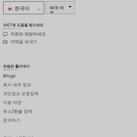
한국어
태국 바
트
자르
24/7로 도움을 받으세요
저희와 채팅하세요
스웨덴
크로나
이메일 보내기
뉴질랜드
달러
트립린 홀리데이
노르웨이
크로네
Blogs
엔화
회사 세부 정보
개인정보 보호정책
유로
이용 약관
인도 루
피
취소/환불 정책
문의하기
인도 루
피
영국 파