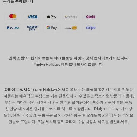
우리는 수락합니다
운드
디나르
스위스
프랑
치사한
사람
호주 달
면책 조항: 이 웹사이트는 파타야 플로팅 마켓의 공식 웹사이트가 아닙니다.
러
Triplyn Holidays의 파트너 웹사이트입니다.
대한민국
원
설날
파타야 수상시장
Triplyn Holidays에서 제공하는 는 태국의 활기찬 문화와 전통을
여행하는 매혹적인 여정으로 가는 관문입니다. 수많은 만족스러운 방문객과 함께,
타이완
우리는 파타야 수상 시장에서 엄선된 경험을 제공하여, 귀하의 방문이 흥분, 독특
한 만남, 매끄러운 즐거움으로 가득 차도록 보장합니다. Triplyn Holidays가 수상
말레이시
노점, 전통 태국 요리, 문화 공연을 안내하여 방문 후 오래도록 기억에 남는 추억을
아 루피
만들어 드립니다. 오늘 저희와 함께 파타야 수상 시장의 최고를 발견하세요!
페소
(PHP)