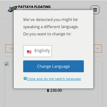
We've detected you might be
speaking a different language.
Do you want to change to:
기본순
English
Change Language
티켓
파타야 수상시장 입장권 + 편도 로잉 보트
Close and do not switch language
฿
230.00