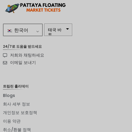
한국어
태국 바
트
자르
24/7로 도움을 받으세요
저희와 채팅하세요
스웨덴
크로나
이메일 보내기
뉴질랜드
달러
트립린 홀리데이
노르웨이
크로네
Blogs
엔화
회사 세부 정보
개인정보 보호정책
유로
이용 약관
인도 루
피
취소/환불 정책