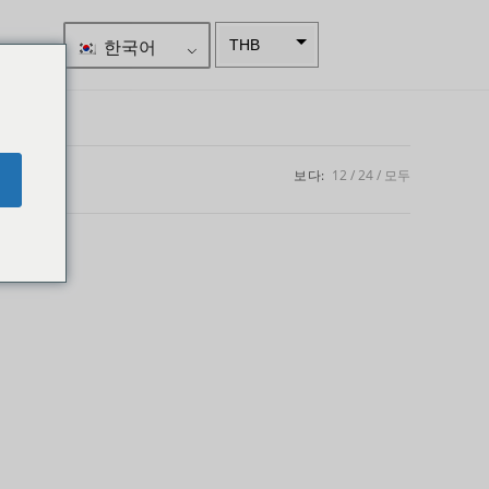
한국어
THB
ZAR
SEK
NZD
보다:
12
24
모두
e
NOK
JPY
EUR
INR
IDR
GBP
DKK
CHF