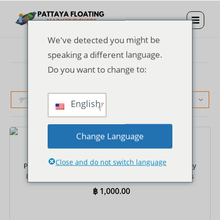
We've detected you might be
speaking a different language.
Do you want to change to:
デフォルト表示
English
Change Language
チケット
Close and do not switch language
Pattaya Floating Market Entrance Ticket + One Way
Rowing Boat + Private Round-Trip Hotel Transfers
฿
1,000.00