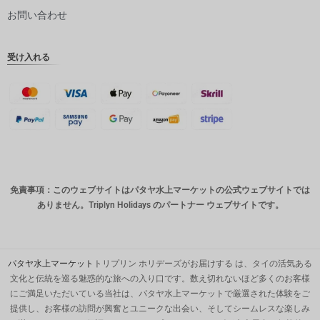
ピー
お問い合わせ
インドル
ピー
受け入れる
英ポンド
デンマー
ククロー
ネ
スイスフ
ラン
CAD
免責事項：このウェブサイトはパタヤ水上マーケットの公式ウェブサイトでは
オースト
ありません。Triplyn Holidays のパートナー ウェブサイトです。
ラリアド
ル
韓国ウォ
ン
パタヤ水上マーケット
トリプリン ホリデーズがお届けする は、タイの活気ある
文化と伝統を巡る魅惑的な旅への入り口です。数え切れないほど多くのお客様
人民元
にご満足いただいている当社は、パタヤ水上マーケットで厳選された体験をご
提供し、お客様の訪問が興奮とユニークな出会い、そしてシームレスな楽しみ
台湾