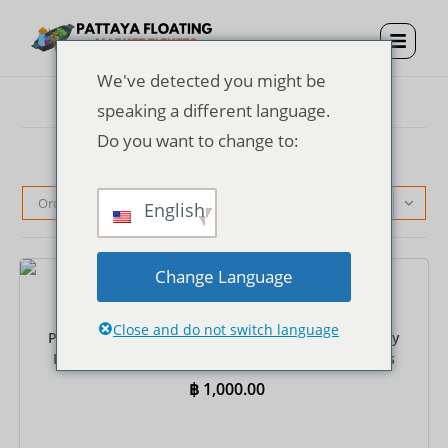
We've detected you might be
speaking a different language.
Do you want to change to:
Ordinamento predefinito
English
Change Language
Biglietti
Close and do not switch language
Pattaya Floating Market Entrance Ticket + One Way
Rowing Boat + Private Round-Trip Hotel Transfers
฿
1,000.00