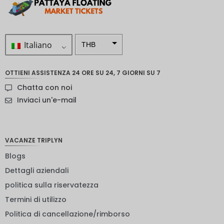
Italiano
THB
ZAR
OTTIENI ASSISTENZA 24 ORE SU 24, 7 GIORNI SU 7
Corona
Chatta con noi
svedese
Inviaci un'e-mail
Dollaro
neozelan
dese
VACANZE TRIPLYN
NOK
Blogs
Yen
giappon
Dettagli aziendali
ese
politica sulla riservatezza
euro
Termini di utilizzo
rupia
Politica di cancellazione/rimborso
indiana