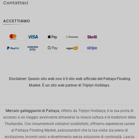
Contattaci
IDR
Sterlina
ACCETTIAMO
inglese
Corona
danese
CHF
CAD
Dollaro
australia
Disclaimer: Questo sito web non è il sito web ufficiale del Pattaya Floating
no
Market. È un sito web partner di Triplyn Holidays.
KRW
Città di
New
Mercato galleggiante di Pattaya
, offerto da Triplyn Holidays, è la tua porta di
York
accesso a un viaggio avvincente attraverso la vivace cultura e le tradizioni della
Thailandia. Con innumerevoli visitatori soddisfatti, offriamo esperienze curate
TWD
al Pattaya Floating Market, assicurandoti che la tua visita sia piena di
eccitazione, incontri unici e divertimento senza soluzione di continuità. Lascia
Milioni di