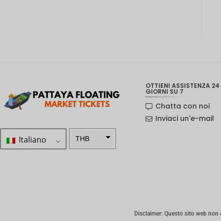
OTTIENI ASSISTENZA 24 
GIORNI SU 7
Chatta con noi
Inviaci un'e-mail
Italiano
THB
ZAR
Corona
svedese
Dollaro
neozelan
Disclaimer: Questo sito web non è 
dese