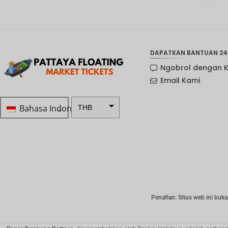
DAPATKAN BANTUAN 24
Ngobrol dengan 
Email Kami
Bahasa Indonesia
THB
Rp 1.0 ...
SEK
mata
uang
Selandia
Baru
Penafian: Situs web ini buka
Bahasa
Indonesi
a: NOK