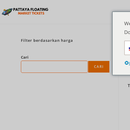
We
Do
Filter berdasarkan harga
Cari
CARI
T