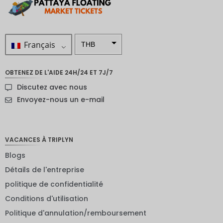
Français
THB
ZAR
OBTENEZ DE L'AIDE 24H/24 ET 7J/7
SEK
Discutez avec nous
Dollar
Envoyez-nous un e-mail
néo-
zélandai
s
VACANCES À TRIPLYN
NOK
Blogs
JPY
Détails de l'entreprise
EUR
politique de confidentialité
Roupie
Conditions d'utilisation
indienne
Politique d'annulation/remboursement
IDR