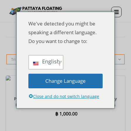
We've detected you might be
speaking a different language.
Do you want to change to:
Tri par défaut
English
Change Language
Billets
Close and do not switch language
Pattaya Floating Market Entrance Ticket + One Way
Rowing Boat + Private Round-Trip Hotel Transfers
฿
1,000.00