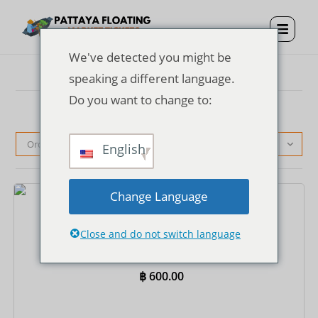
We've detected you might be
speaking a different language.
Do you want to change to:
Orden predeterminado
English
Change Language
Entradas
Close and do not switch language
Entrada al mercado flotante de Pattaya + traje
tailandés + paseo en bote de remos de ida
฿
600.00