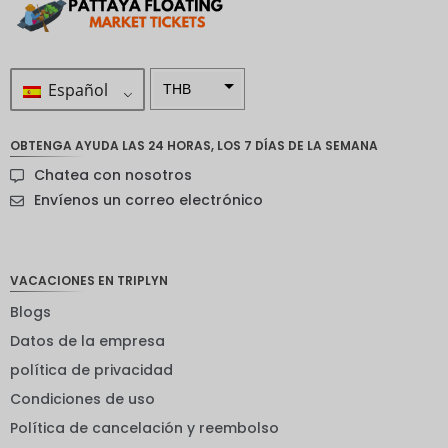
Español
THB
ZAR
OBTENGA AYUDA LAS 24 HORAS, LOS 7 DÍAS DE LA SEMANA
Corona
Chatea con nosotros
sueca
Envíenos un correo electrónico
Dólar
neozelan
dés
VACACIONES EN TRIPLYN
Corona
noruega
Blogs
Guay
Datos de la empresa
política de privacidad
EUR
Condiciones de uso
INR
Política de cancelación y reembolso
IDR