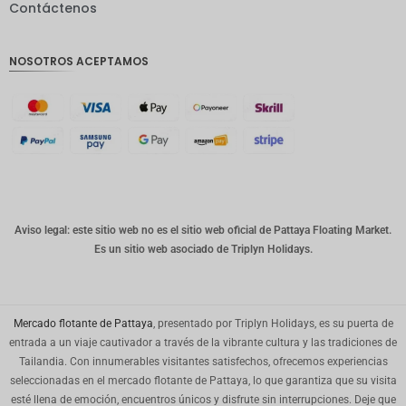
Contáctenos
GBP
Corona
NOSOTROS ACEPTAMOS
danesa
franco
suizo
CANALL
A
Dólar
australia
no
Aviso legal: este sitio web no es el sitio web oficial de Pattaya Floating Market.
Es un sitio web asociado de Triplyn Holidays.
Won
coreano
Año
Nuevo
Mercado flotante de Pattaya
, presentado por Triplyn Holidays, es su puerta de
Chino
entrada a un viaje cautivador a través de la vibrante cultura y las tradiciones de
Tailandia. Con innumerables visitantes satisfechos, ofrecemos experiencias
Día
seleccionadas en el mercado flotante de Pattaya, lo que garantiza que su visita
Mundial
del Golfo
esté llena de emoción, encuentros únicos y disfrute sin interrupciones. Deje que