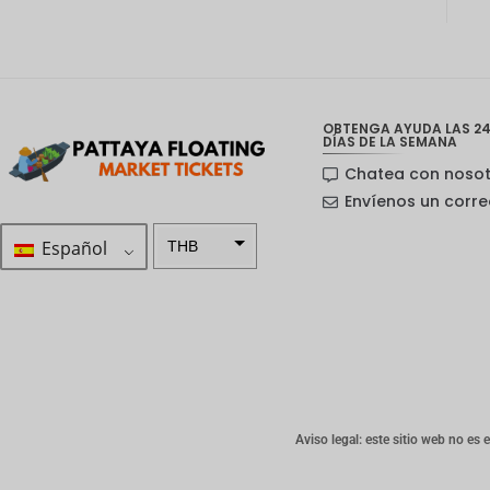
OBTENGA AYUDA LAS 24
DÍAS DE LA SEMANA
Chatea con noso
Envíenos un corre
Español
THB
ZAR
Corona
sueca
Dólar
neozelan
dés
Aviso legal: este sitio web no es 
Corona
noruega