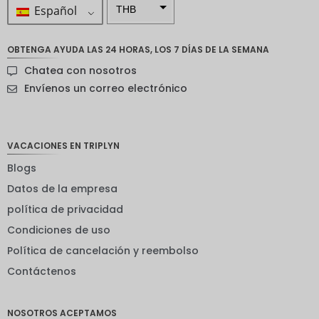
Español
THB
ZAR
OBTENGA AYUDA LAS 24 HORAS, LOS 7 DÍAS DE LA SEMANA
Corona
Chatea con nosotros
sueca
Envíenos un correo electrónico
Dólar
neozelan
dés
VACACIONES EN TRIPLYN
Corona
noruega
Blogs
Guay
Datos de la empresa
política de privacidad
EUR
Condiciones de uso
INR
Política de cancelación y reembolso
IDR
Contáctenos
GBP
Corona
NOSOTROS ACEPTAMOS