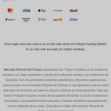
danesa
franco
suizo
CANALL
A
Dólar
australia
no
Aviso legal: este sitio web no es el sitio web oficial de Pattaya Floating Market.
Es un sitio web asociado de Triplyn Holidays.
Won
coreano
Año
Nuevo
Mercado flotante de Pattaya
, presentado por Triplyn Holidays, es su puerta de
Chino
entrada a un viaje cautivador a través de la vibrante cultura y las tradiciones de
Tailandia. Con innumerables visitantes satisfechos, ofrecemos experiencias
Día
seleccionadas en el mercado flotante de Pattaya, lo que garantiza que su visita
Mundial
del Golfo
esté llena de emoción, encuentros únicos y disfrute sin interrupciones. Deje que
Triplyn Holidays lo guíe a través de los puestos flotantes, la cocina tradicional
Mir
tailandesa y las presentaciones culturales, creando recuerdos que perdurarán
mucho después de su visita. ¡Descubra lo mejor del mercado flotante de
PHP