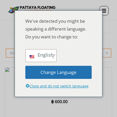
We've detected you might be
speaking a different language.
Do you want to change to:
Orden predeterminado
English
Change Language
Entradas
Close and do not switch language
Entrada al mercado flotante de Pattaya + traje
tailandés + paseo en bote de remos de ida
฿
600.00