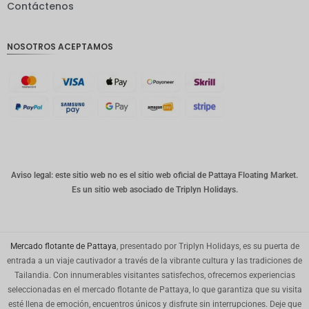
Contáctenos
GBP
Corona
NOSOTROS ACEPTAMOS
danesa
franco
suizo
CANALL
A
Dólar
australia
no
Aviso legal: este sitio web no es el sitio web oficial de Pattaya Floating Market.
Es un sitio web asociado de Triplyn Holidays.
Won
coreano
Año
Nuevo
Mercado flotante de Pattaya
, presentado por Triplyn Holidays, es su puerta de
Chino
entrada a un viaje cautivador a través de la vibrante cultura y las tradiciones de
Tailandia. Con innumerables visitantes satisfechos, ofrecemos experiencias
Día
seleccionadas en el mercado flotante de Pattaya, lo que garantiza que su visita
Mundial
del Golfo
esté llena de emoción, encuentros únicos y disfrute sin interrupciones. Deje que