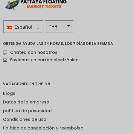
Español
THB
ZAR
OBTENGA AYUDA LAS 24 HORAS, LOS 7 DÍAS DE LA SEMANA
Corona
Chatea con nosotros
sueca
Envíenos un correo electrónico
Dólar
neozelan
dés
VACACIONES EN TRIPLYN
Corona
noruega
Blogs
Guay
Datos de la empresa
política de privacidad
EUR
Condiciones de uso
INR
Política de cancelación y reembolso
IDR