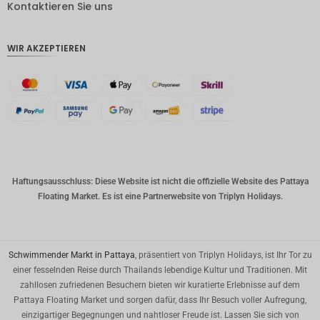
DKK
Kontaktieren Sie uns
CHF
WIR AKZEPTIEREN
CAD
AUD
Südkore
anischer
Won
Chinesis
cher
Yuan
Haftungsausschluss: Diese Website ist nicht die offizielle Website des Pattaya
Floating Market. Es ist eine Partnerwebsite von Triplyn Holidays.
TWD
MYR
PHP
Schwimmender Markt in Pattaya
, präsentiert von Triplyn Holidays, ist Ihr Tor zu
einer fesselnden Reise durch Thailands lebendige Kultur und Traditionen. Mit
HKD
zahllosen zufriedenen Besuchern bieten wir kuratierte Erlebnisse auf dem
Pattaya Floating Market und sorgen dafür, dass Ihr Besuch voller Aufregung,
SGD
einzigartiger Begegnungen und nahtloser Freude ist. Lassen Sie sich von