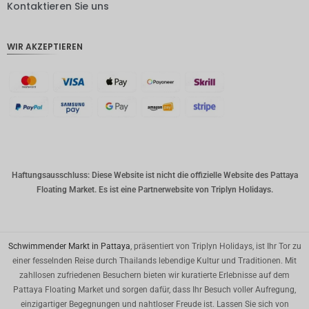
DKK
Kontaktieren Sie uns
CHF
WIR AKZEPTIEREN
CAD
AUD
Südkore
anischer
Won
Chinesis
cher
Yuan
Haftungsausschluss: Diese Website ist nicht die offizielle Website des Pattaya
Floating Market. Es ist eine Partnerwebsite von Triplyn Holidays.
TWD
MYR
PHP
Schwimmender Markt in Pattaya
, präsentiert von Triplyn Holidays, ist Ihr Tor zu
einer fesselnden Reise durch Thailands lebendige Kultur und Traditionen. Mit
HKD
zahllosen zufriedenen Besuchern bieten wir kuratierte Erlebnisse auf dem
Pattaya Floating Market und sorgen dafür, dass Ihr Besuch voller Aufregung,
SGD
einzigartiger Begegnungen und nahtloser Freude ist. Lassen Sie sich von